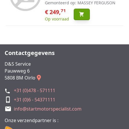
Gemonteerd op: MASSEY FERGUSON
71
€ 249,
Op voorraad
Contactgegevens
D&S Service
Pauwweg 6
5808 BM Oirlo
+31 (0)478 - 571111
+31 (0)6 - 54371111
info@startmotorspecialist.com
Onze verzendpartner is :