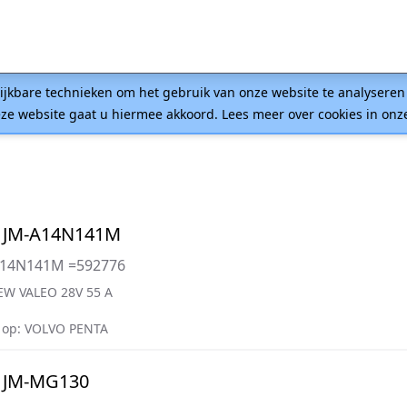
lijkbare technieken om het gebruik van onze website te analysere
ze website gaat u hiermee akkoord. Lees meer over cookies in on
 JM-A14N141M
A14N141M =592776
W VALEO 28V 55 A
 op: VOLVO PENTA
 JM-MG130