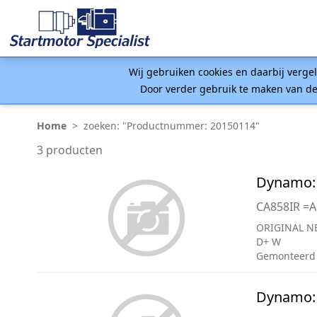
Wij gebruiken cookies en daarbij verge
Door verder gebruik te maken van de
Home
>
zoeken: "Productnummer: 20150114"
3 producten
Dynamo:
CA858IR =
ORIGINAL NE
D+ W
Gemonteerd
Dynamo: