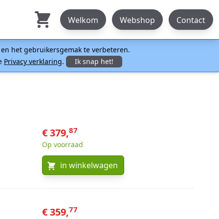
Welkom
Webshop
Contact
n en het gebruikersgemak te verbeteren.
ze
Privacy verklaring
.
Ik snap het!
87
€ 379,
Op voorraad
in winkelwagen
77
€ 359,