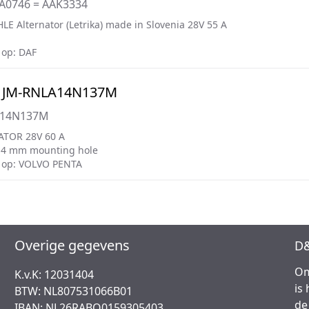
IA0746 = AAK3334
LE Alternator (Letrika) made in Slovenia 28V 55 A
op: DAF
 JM-RNLA14N137M
A14N137M
ATOR 28V 60 A
14 mm mounting hole
 op: VOLVO PENTA
Overige gegevens
D&
Om
K.v.K: 12031404
is
BTW: NL807531066B01
de
IBAN: NL26RABO0159305403