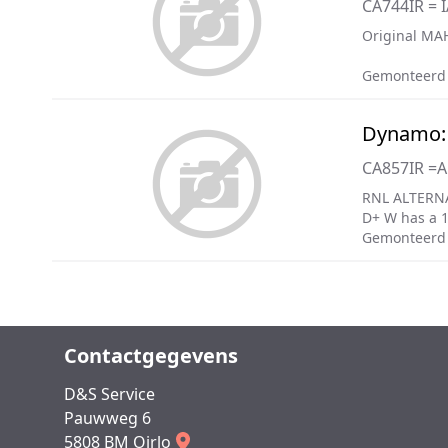
CA744IR = 
Original MAH
Gemonteerd 
Dynamo:
CA857IR =
RNL ALTERN
D+ W has a 
Gemonteerd
Contactgegevens
D&S Service
Pauwweg 6
5808 BM Oirlo