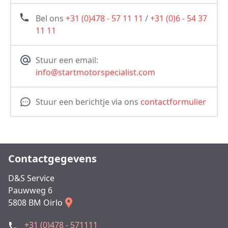
Bel ons
+31 (0)478 - 57 11 11
/
+31 (0)6 - 54 37
11 11
Stuur een email:
info@startmotorspecialist.com
Stuur een berichtje via ons
contactformulier
Contactgegevens
D&S Service
Pauwweg 6
5808 BM Oirlo
+31 (0)478 - 571111