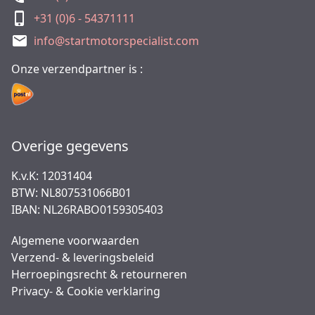
+31 (0)6 - 54371111
info@startmotorspecialist.com
Onze verzendpartner is :
Overige gegevens
K.v.K: 12031404
BTW: NL807531066B01
IBAN: NL26RABO0159305403
Algemene voorwaarden
Verzend- & leveringsbeleid
Herroepingsrecht & retourneren
Privacy- & Cookie verklaring