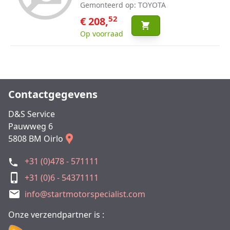
Gemonteerd op: TOYOTA
52
€ 208,
Op voorraad
Contactgegevens
D&S Service
Pauwweg 6
5808 BM Oirlo
+31 (0)478 - 571111
+31 (0)6 - 54371111
info@startmotorspecialist.com
Onze verzendpartner is :