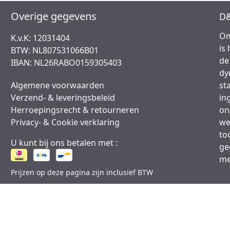
Overige gegevens
D&
Om
K.v.K: 12031404
is
BTW: NL807531066B01
de
IBAN: NL26RABO0159305403
dy
Algemene voorwaarden
st
Verzend- & leveringsbeleid
in
Herroepingsrecht & retourneren
on
Privacy- & Cookie verklaring
we
to
U kunt bij ons betalen met :
ge
me
Prijzen op deze pagina zijn inclusief BTW