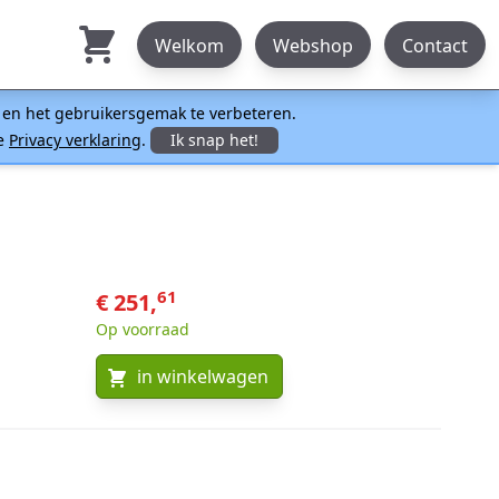
Welkom
Webshop
Contact
n en het gebruikersgemak te verbeteren.
ze
Privacy verklaring
.
Ik snap het!
61
€ 251,
Op voorraad
in winkelwagen