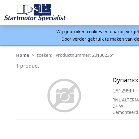
Wij gebruiken cookies en daarbij verge
Door verder gebruik te maken van de
Home
>
zoeken: "Productnummer: 20130235"
1 product
Dynamo:
CA1299IR 
RNL ALTERN
D+ W
Gemonteerd