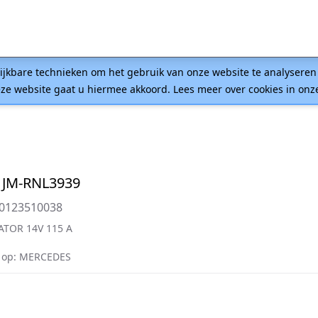
lijkbare technieken om het gebruik van onze website te analysere
ze website gaat u hiermee akkoord. Lees meer over cookies in on
 JM-RNL3939
=0123510038
ATOR 14V 115 A
 op: MERCEDES