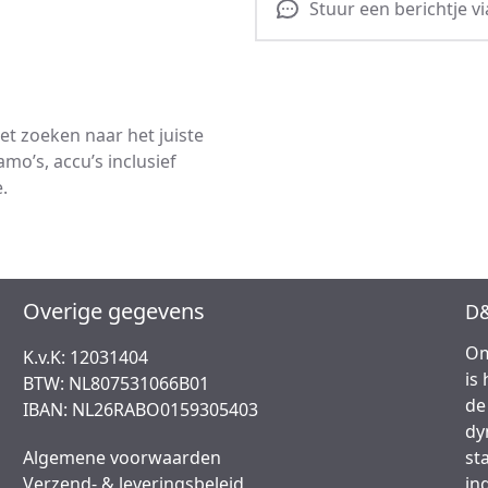
Stuur een berichtje v
t zoeken naar het juiste
mo’s, accu’s inclusief
.
Overige gegevens
D&
Om
K.v.K: 12031404
is
BTW: NL807531066B01
de
IBAN: NL26RABO0159305403
dy
Algemene voorwaarden
st
Verzend- & leveringsbeleid
in