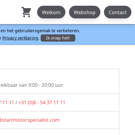
Welkom
Webshop
Contact
n en het gebruikersgemak te verbeteren.
ze
Privacy verklaring
.
Ik snap het!
eikbaar van 9:00 - 20:00 uur
7 11 11
/
+31 (0)6 - 54 37 11 11
@startmotorspecialist.com