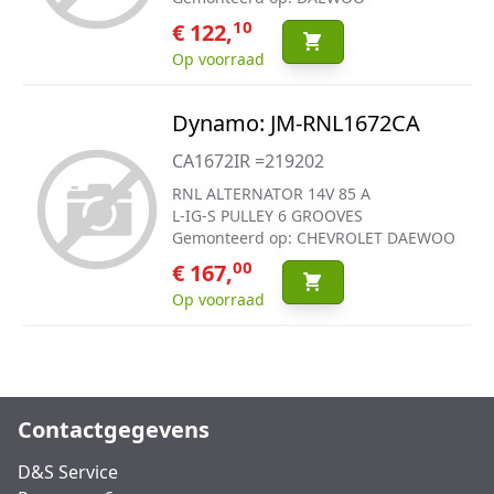
10
€ 122,
Op voorraad
Dynamo: JM-RNL1672CA
CA1672IR =219202
RNL ALTERNATOR 14V 85 A
L-IG-S PULLEY 6 GROOVES
Gemonteerd op: CHEVROLET DAEWOO
00
€ 167,
Op voorraad
Contactgegevens
D&S Service