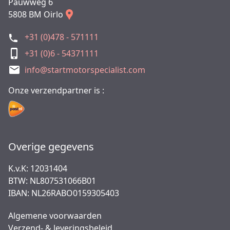
Pauwweg 6
5808 BM Oirlo
+31 (0)478 - 571111
+31 (0)6 - 54371111
info@startmotorspecialist.com
Onze verzendpartner is :
Overige gegevens
K.v.K: 12031404
BTW: NL807531066B01
IBAN: NL26RABO0159305403
Algemene voorwaarden
Verzend- & leveringsbeleid