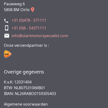
Pauwweg 6
5808 BM Oirlo
+31 (0)478 - 571111
+31 (0)6 - 54371111
info@startmotorspecialist.com
Onze verzendpartner is :
Overige gegevens
K.v.K: 12031404
BTW: NL807531066B01
IBAN: NL26RABO0159305403
Algemene voorwaarden