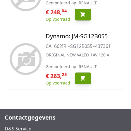
Gemonteerd op: RENAULT
04
€ 248,
Op voorraad
Dynamo: JM-SG12B055
CA1662IR =SG12B055=437361
ORIGINAL NEW VALEO 14V 120 A
Gemonteerd op: RENAULT
25
€ 263,
Op voorraad
Contactgegevens
D&S Service