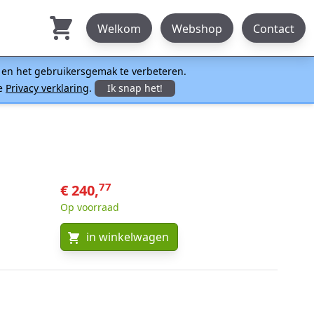
Welkom
Webshop
Contact
n en het gebruikersgemak te verbeteren.
ze
Privacy verklaring
.
Ik snap het!
77
€ 240,
Op voorraad
in winkelwagen