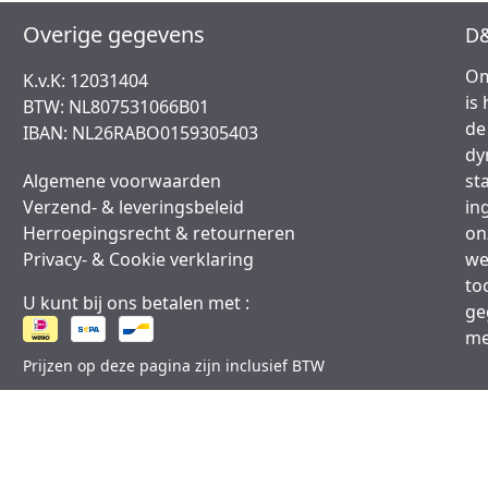
Overige gegevens
D&
Om
K.v.K: 12031404
is
BTW: NL807531066B01
de
IBAN: NL26RABO0159305403
dy
Algemene voorwaarden
st
Verzend- & leveringsbeleid
in
Herroepingsrecht & retourneren
on
Privacy- & Cookie verklaring
we
to
U kunt bij ons betalen met :
ge
me
Prijzen op deze pagina zijn inclusief BTW