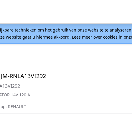
lijkbare technieken om het gebruik van onze website te analysere
ze website gaat u hiermee akkoord. Lees meer over cookies in on
 JM-RNLA13VI292
A13VI292
ATOR 14V 120 A
 op: RENAULT