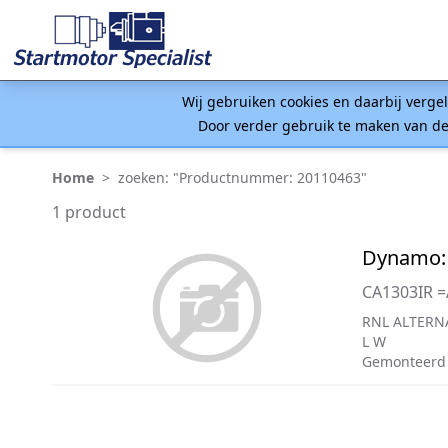
Wij gebruiken cookies en daarbij verge
Door verder gebruik te maken van de
Home
>
zoeken: "Productnummer: 20110463"
1 product
Dynamo:
CA1303IR =
RNL ALTERN
L W
Gemonteerd