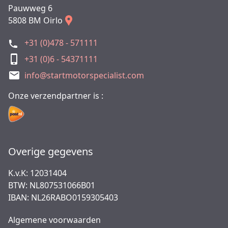
Pauwweg 6
5808 BM Oirlo
+31 (0)478 - 571111
+31 (0)6 - 54371111
info@startmotorspecialist.com
Onze verzendpartner is :
Overige gegevens
K.v.K: 12031404
BTW: NL807531066B01
IBAN: NL26RABO0159305403
Algemene voorwaarden