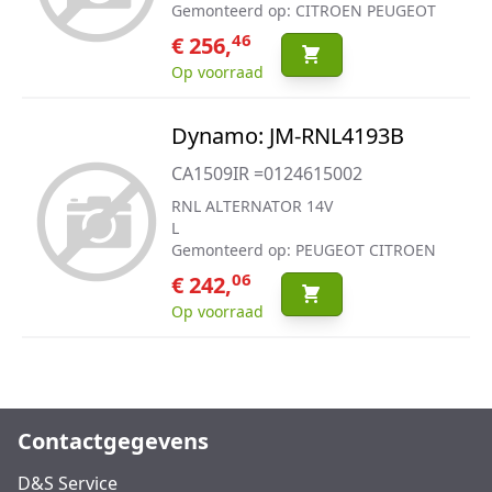
Gemonteerd op: CITROEN PEUGEOT
46
€ 256,
Op voorraad
Dynamo: JM-RNL4193B
CA1509IR =0124615002
RNL ALTERNATOR 14V
L
Gemonteerd op: PEUGEOT CITROEN
06
€ 242,
Op voorraad
Contactgegevens
D&S Service