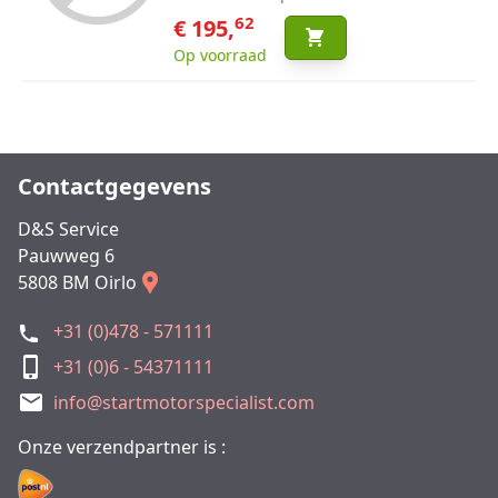
62
€ 195,
Op voorraad
Contactgegevens
D&S Service
Pauwweg 6
5808 BM Oirlo
+31 (0)478 - 571111
+31 (0)6 - 54371111
info@startmotorspecialist.com
Onze verzendpartner is :