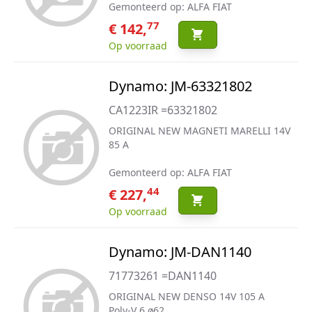
Gemonteerd op: ALFA FIAT
77
€ 142,
Op voorraad
Dynamo: JM-63321802
CA1223IR =63321802
ORIGINAL NEW MAGNETI MARELLI 14V
85 A
Gemonteerd op: ALFA FIAT
44
€ 227,
Op voorraad
Dynamo: JM-DAN1140
71773261 =DAN1140
ORIGINAL NEW DENSO 14V 105 A
Poly-V 6 ø62