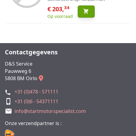
34
€ 203,
Op voorraad
Contactgegevens
D&S Service
Pauwweg 6
5808 BM Oirlo
+31 (0)478 - 571111
+31 (0)6 - 54371111
info@startmotorspecialist.com
Onze verzendpartner is :