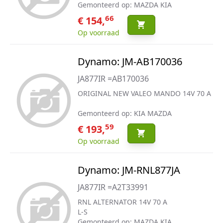
Gemonteerd op: MAZDA KIA
66
€ 154,
Op voorraad
Dynamo: JM-AB170036
JA877IR =AB170036
ORIGINAL NEW VALEO MANDO 14V 70 A
Gemonteerd op: KIA MAZDA
59
€ 193,
Op voorraad
Dynamo: JM-RNL877JA
JA877IR =A2T33991
RNL ALTERNATOR 14V 70 A
L-S
Gemonteerd op: MAZDA KIA