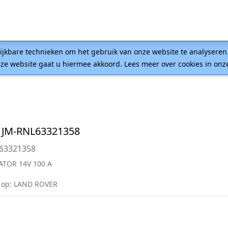
lijkbare technieken om het gebruik van onze website te analysere
ze website gaat u hiermee akkoord. Lees meer over cookies in on
 JM-RNL63321358
=63321358
ATOR 14V 100 A
 op: LAND ROVER