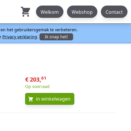
Welkom
Webshop
Contact
n en het gebruikersgemak te verbeteren.
ze
Privacy verklaring
.
Ik snap het!
61
€ 203,
Op voorraad
in winkelwagen