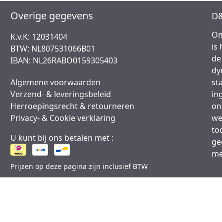
Overige gegevens
D&
Om
K.v.K: 12031404
is
BTW: NL807531066B01
de
IBAN: NL26RABO0159305403
dy
Algemene voorwaarden
st
Verzend- & leveringsbeleid
in
Herroepingsrecht & retourneren
on
Privacy- & Cookie verklaring
we
to
U kunt bij ons betalen met :
ge
me
Prijzen op deze pagina zijn inclusief BTW