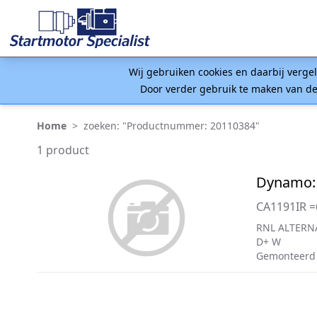
Wij gebruiken cookies en daarbij verge
Door verder gebruik te maken van de
Home
>
zoeken: "Productnummer: 20110384"
1 product
Dynamo:
CA1191IR 
RNL ALTERN
D+ W
Gemonteerd