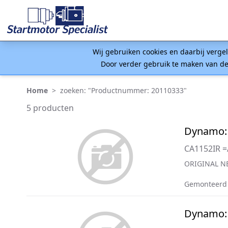
Wij gebruiken cookies en daarbij verge
Door verder gebruik te maken van de
Home
>
zoeken: "Productnummer: 20110333"
5 producten
Dynamo:
CA1152IR 
ORIGINAL NE
Gemonteerd
Dynamo: