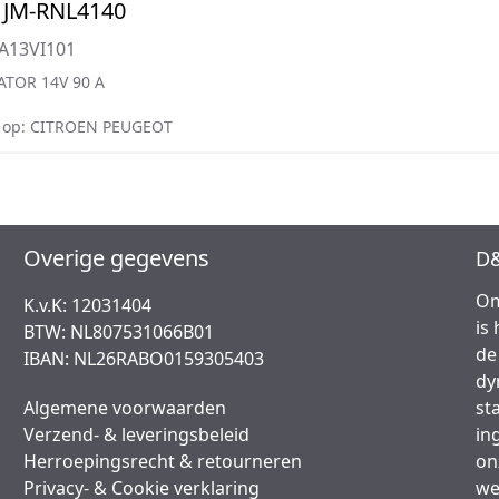
 JM-RNL4140
A13VI101
ATOR 14V 90 A
 op: CITROEN PEUGEOT
Overige gegevens
D&
Om
K.v.K: 12031404
is
BTW: NL807531066B01
de
IBAN: NL26RABO0159305403
dy
Algemene voorwaarden
st
Verzend- & leveringsbeleid
in
Herroepingsrecht & retourneren
on
Privacy- & Cookie verklaring
we