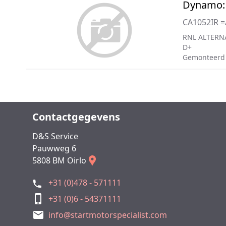
Dynamo:
CA1052IR =
RNL ALTERN
D+
Gemonteerd
Contactgegevens
D&S Service
Pauwweg 6
5808 BM Oirlo
+31 (0)478 - 571111
+31 (0)6 - 54371111
info@startmotorspecialist.com