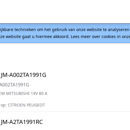
lijkbare technieken om het gebruik van onze website te analysere
ze website gaat u hiermee akkoord. Lees meer over cookies in on
 JM-A002TA1991G
=A002TA1991G
W MITSUBISHI 14V 80 A
 op: CITROEN PEUGEOT
 JM-A2TA1991RC