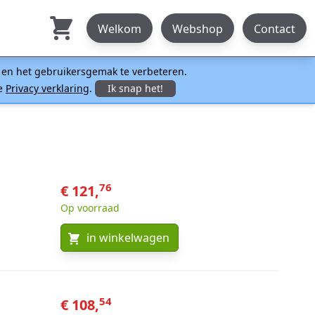
Welkom
Webshop
Contact
n en het gebruikersgemak te verbeteren.
ze
Privacy verklaring
.
Ik snap het!
76
€ 121,
Op voorraad
in winkelwagen
54
€ 108,