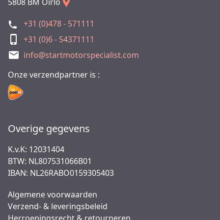
5808 BM Oirlo
+31 (0)478 - 571111
+31 (0)6 - 54371111
info@startmotorspecialist.com
Onze verzendpartner is :
Overige gegevens
K.v.K: 12031404
BTW: NL807531066B01
IBAN: NL26RABO0159305403
Algemene voorwaarden
Verzend- & leveringsbeleid
Herroepingsrecht & retourneren