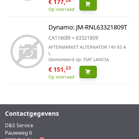
€ 177,
Op voorraad
Dynamo: JM-RNL63321809T
CA1160IR = 63321809
AFTERMARKET ALTERNATOR 14V 65 A
L
Gemonteerd op: FIAT LANCIA
23
€ 151,
Op voorraad
Contactgegevens
D&S Service
Pauwweg 6