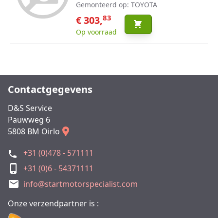
Gemonteerd op: TOYOTA
83
€ 303,
Op voorraad
Contactgegevens
D&S Service
Pauwweg 6
5808 BM Oirlo
+31 (0)478 - 571111
+31 (0)6 - 54371111
info@startmotorspecialist.com
Onze verzendpartner is :