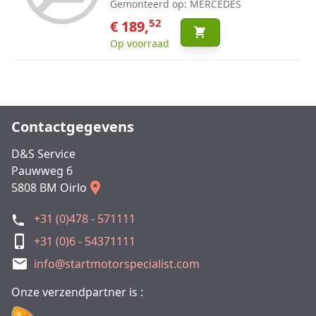
Gemonteerd op: MERCEDES
52
€ 189,
Op voorraad
Contactgegevens
D&S Service
Pauwweg 6
5808 BM Oirlo
+31 (0)478 - 571111
+31 (0)6 - 54371111
info@startmotorspecialist.com
Onze verzendpartner is :