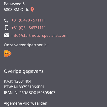
Pauwweg 6
5808 BM Oirlo
+31 (0)478 - 571111
+31 (0)6 - 54371111
info@startmotorspecialist.com
Onze verzendpartner is :
Overige gegevens
K.v.K: 12031404
BTW: NL807531066B01
IBAN: NL26RABO0159305403
Algemene voorwaarden