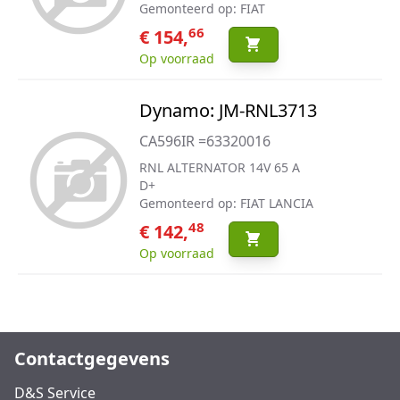
Gemonteerd op: FIAT
66
€ 154,
Op voorraad
Dynamo: JM-RNL3713
CA596IR =63320016
RNL ALTERNATOR 14V 65 A
D+
Gemonteerd op: FIAT LANCIA
48
€ 142,
Op voorraad
Contactgegevens
D&S Service