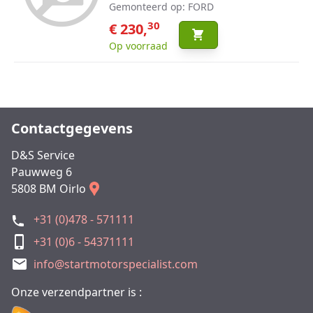
Gemonteerd op: FORD
30
€ 230,
Op voorraad
Contactgegevens
D&S Service
Pauwweg 6
5808 BM Oirlo
+31 (0)478 - 571111
+31 (0)6 - 54371111
info@startmotorspecialist.com
Onze verzendpartner is :