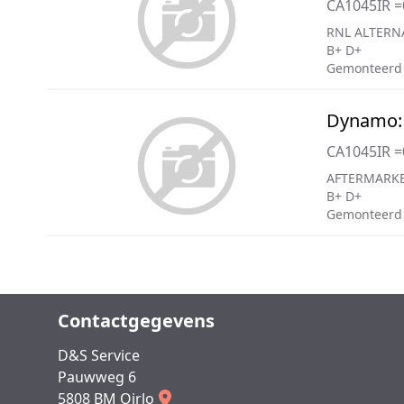
CA1045IR 
RNL ALTERN
B+ D+
Gemonteerd 
Dynamo:
CA1045IR 
AFTERMARKE
B+ D+
Gemonteerd 
Contactgegevens
D&S Service
Pauwweg 6
5808 BM Oirlo