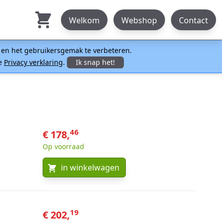
Welkom
Webshop
Contact
n en het gebruikersgemak te verbeteren.
ze
Privacy verklaring
.
Ik snap het!
46
€ 178,
Op voorraad
in winkelwagen
19
€ 202,