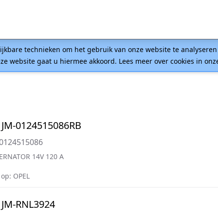
lijkbare technieken om het gebruik van onze website te analysere
ze website gaat u hiermee akkoord. Lees meer over cookies in on
 JM-0124515086RB
=0124515086
ERNATOR 14V 120 A
op: OPEL
 JM-RNL3924