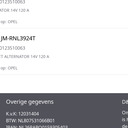
=0123510063
ATOR 14V 120 A
op: OPEL
 JM-RNL3924T
=0123510063
T ALTERNATOR 14V 120 A
op: OPEL
Overige gegevens
D&
Om
K.v.K: 12031404
is
BTW: NL807531066B01
de
IBAN: NL26RABO0159305403