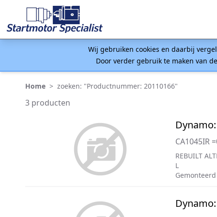
Wij gebruiken cookies en daarbij verge
Door verder gebruik te maken van de
Home
>
zoeken: "Productnummer: 20110166"
3 producten
Dynamo:
CA1045IR 
REBUILT ALT
L
Gemonteerd 
Dynamo: