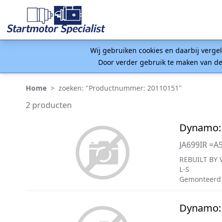
Wij gebruiken cookies en daarbij verge
Door verder gebruik te maken van de
Home
>
zoeken: "Productnummer: 20110151"
2 producten
Dynamo: 
JA699IR =A
REBUILT BY 
L-S
Gemonteerd
Dynamo: