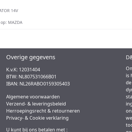
ATOR 14V
 op: MAZDA
Overige gegevens
D&
Om
K.v.K: 12031404
is
BTW: NL807531066B01
de
IBAN: NL26RABO0159305403
dy
Algemene voorwaarden
st
Verzend- & leveringsbeleid
in
Herroepingsrecht & retourneren
on
Privacy- & Cookie verklaring
we
to
U kunt bij ons betalen met :