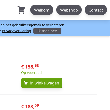
Welkom
Webshop
Contact
n en het gebruikersgemak te verbeteren.
ze
Privacy verklaring
.
Ik snap het!
63
€ 158,
Op voorraad
in winkelwagen
59
€ 183,