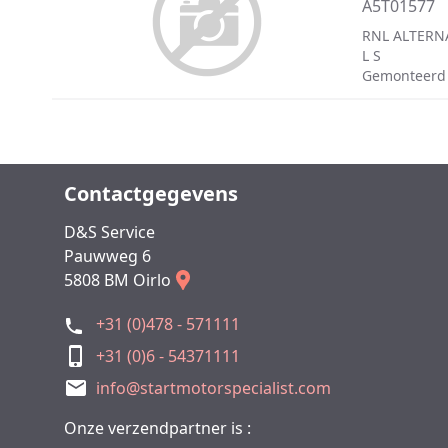
A5T01577
RNL ALTERN
L S
Gemonteerd
Contactgegevens
D&S Service
Pauwweg 6
5808 BM Oirlo
+31 (0)478 - 571111
+31 (0)6 - 54371111
info@startmotorspecialist.com
Onze verzendpartner is :