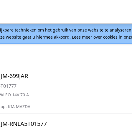
lijkbare technieken om het gebruik van onze website te analysere
ze website gaat u hiermee akkoord. Lees meer over cookies in on
JM-699JAR
5T01777
VALEO 14V 70 A
 op: KIA MAZDA
 JM-RNLA5T01577