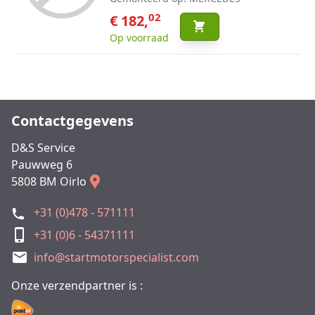
02
€ 182,
Op voorraad
Contactgegevens
D&S Service
Pauwweg 6
5808 BM Oirlo
+31 (0)478 - 571111
+31 (0)6 - 54371111
info@startmotorspecialist.com
Onze verzendpartner is :