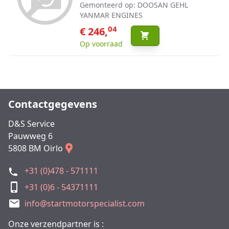
Gemonteerd op: DOOSAN GEHL
YANMAR ENGINES
04
€ 246,
Op voorraad
Contactgegevens
D&S Service
Pauwweg 6
5808 BM Oirlo
+31 (0)478 - 571111
+31 (0)6 - 54371111
info@startmotorspecialist.com
Onze verzendpartner is :