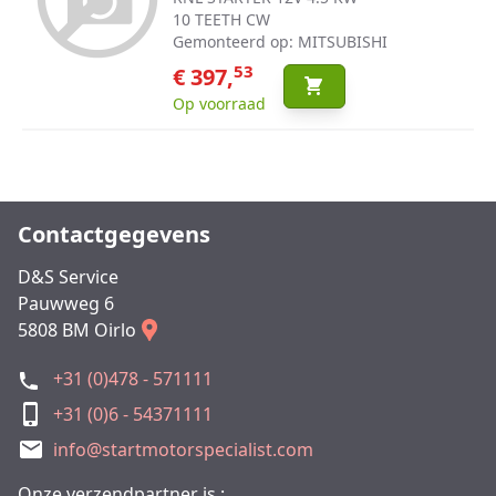
10 TEETH CW
Gemonteerd op: MITSUBISHI
53
€ 397,
Op voorraad
Contactgegevens
D&S Service
Pauwweg 6
5808 BM Oirlo
+31 (0)478 - 571111
+31 (0)6 - 54371111
info@startmotorspecialist.com
Onze verzendpartner is :