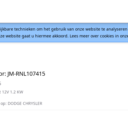
lijkbare technieken om het gebruik van onze website te analysere
ze website gaat u hiermee akkoord. Lees meer over cookies in on
or: JM-RNL107415
5
 12V 1.2 KW
 op: DODGE CHRYSLER