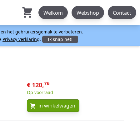
Welkom
Webshop
Contact
n en het gebruikersgemak te verbeteren.
ze
Privacy verklaring
.
Ik snap het!
76
€ 120,
Op voorraad
in winkelwagen