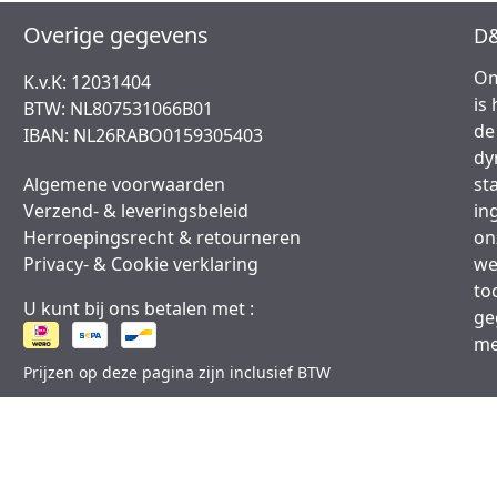
Overige gegevens
D&
Om
K.v.K: 12031404
is
BTW: NL807531066B01
de
IBAN: NL26RABO0159305403
dy
Algemene voorwaarden
st
Verzend- & leveringsbeleid
in
Herroepingsrecht & retourneren
on
Privacy- & Cookie verklaring
we
to
U kunt bij ons betalen met :
ge
me
Prijzen op deze pagina zijn inclusief BTW