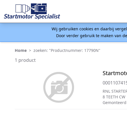
Wij gebruiken cookies en daarbij verge
Door verder gebruik te maken van de
Home
>
zoeken: "Productnummer: 17790N"
1 product
Startmot
000110741
RNL STARTER
8 TEETH CW
Gemonteerd