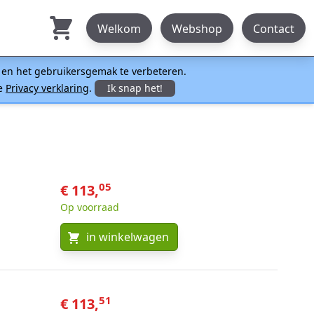
Welkom
Webshop
Contact
n en het gebruikersgemak te verbeteren.
ze
Privacy verklaring
.
Ik snap het!
05
€ 113,
Op voorraad
in winkelwagen
51
€ 113,