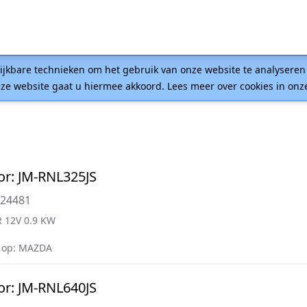
lijkbare technieken om het gebruik van onze website te analysere
ze website gaat u hiermee akkoord. Lees meer over cookies in on
or: JM-RNL325JS
T24481
 12V 0.9 KW
 op: MAZDA
or: JM-RNL640JS