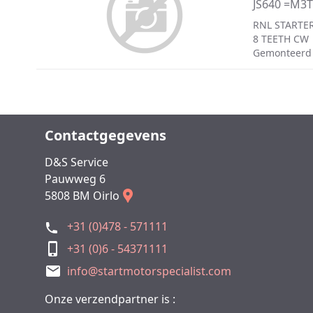
JS640 =M3
RNL STARTER
8 TEETH CW
Gemonteerd
Contactgegevens
D&S Service
Pauwweg 6
5808 BM Oirlo
+31 (0)478 - 571111
+31 (0)6 - 54371111
info@startmotorspecialist.com
Onze verzendpartner is :