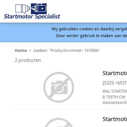
Wij gebruiken cookies en daarbij verge
Door verder gebruik te maken van de
Home
>
zoeken: "Productnummer: 16708N"
2 producten
Startmot
JS325 =M3
RNL STARTER
8 TEETH CW
Gemonteerd
Startmot