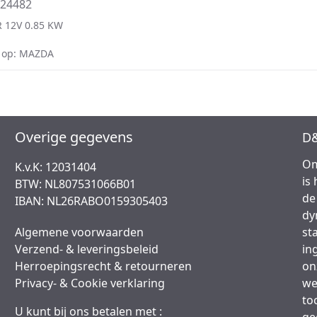
T24482
 12V 0.85 KW
 op: MAZDA
Overige gegevens
D&
Om
K.v.K: 12031404
is
BTW: NL807531066B01
de
IBAN: NL26RABO0159305403
dy
Algemene voorwaarden
st
Verzend- & leveringsbeleid
in
Herroepingsrecht & retourneren
on
Privacy- & Cookie verklaring
we
to
U kunt bij ons betalen met :