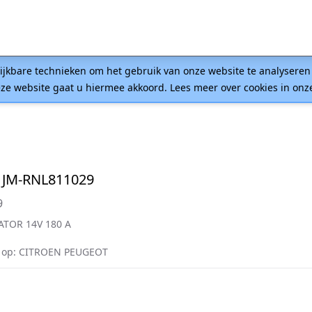
lijkbare technieken om het gebruik van onze website te analysere
ze website gaat u hiermee akkoord. Lees meer over cookies in on
 JM-RNL811029
9
ATOR 14V 180 A
 op: CITROEN PEUGEOT