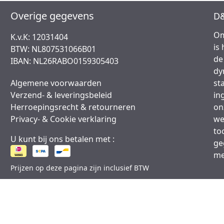
Overige gegevens
D&
Om
K.v.K: 12031404
is
BTW: NL807531066B01
de
IBAN: NL26RABO0159305403
dy
Algemene voorwaarden
st
Verzend- & leveringsbeleid
in
Herroepingsrecht & retourneren
on
Privacy- & Cookie verklaring
we
to
U kunt bij ons betalen met :
ge
me
Prijzen op deze pagina zijn inclusief BTW