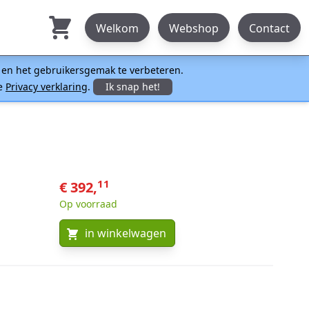
Welkom
Webshop
Contact
n en het gebruikersgemak te verbeteren.
ze
Privacy verklaring
.
Ik snap het!
11
€ 392,
Op voorraad
in winkelwagen