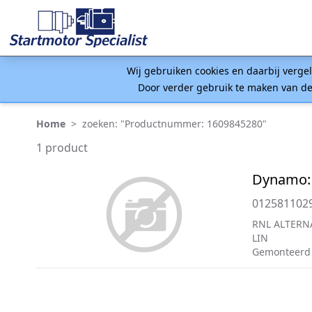
Wij gebruiken cookies en daarbij verge
Door verder gebruik te maken van de
Home
>
zoeken: "Productnummer: 1609845280"
1 product
Dynamo:
012581102
RNL ALTERN
LIN
Gemonteerd