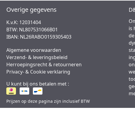
Overige gegevens
D&
Om
K.v.K: 12031404
is
BTW: NL807531066B01
de
IBAN: NL26RABO0159305403
dy
Algemene voorwaarden
st
Verzend- & leveringsbeleid
in
Herroepingsrecht & retourneren
on
Privacy- & Cookie verklaring
we
to
U kunt bij ons betalen met :
ge
me
Prijzen op deze pagina zijn inclusief BTW