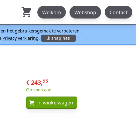
Welkom
Webshop
Contact
n en het gebruikersgemak te verbeteren.
ze
Privacy verklaring
.
Ik snap het!
95
€ 243,
Op voorraad
in winkelwagen