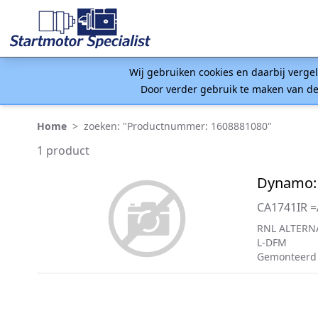
Wij gebruiken cookies en daarbij verge
Door verder gebruik te maken van de
Home
>
zoeken: "Productnummer: 1608881080"
1 product
Dynamo:
CA1741IR 
RNL ALTERN
L-DFM
Gemonteerd