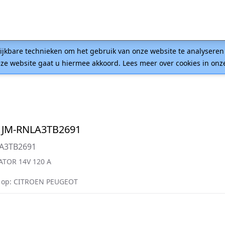
lijkbare technieken om het gebruik van onze website te analysere
ze website gaat u hiermee akkoord. Lees meer over cookies in on
 JM-RNLA3TB2691
=A3TB2691
ATOR 14V 120 A
 op: CITROEN PEUGEOT