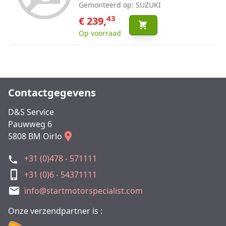
Gemonteerd op: SUZUKI
43
€ 239,
Op voorraad
Contactgegevens
D&S Service
Pauwweg 6
5808 BM Oirlo
+31 (0)478 - 571111
+31 (0)6 - 54371111
info@startmotorspecialist.com
Onze verzendpartner is :