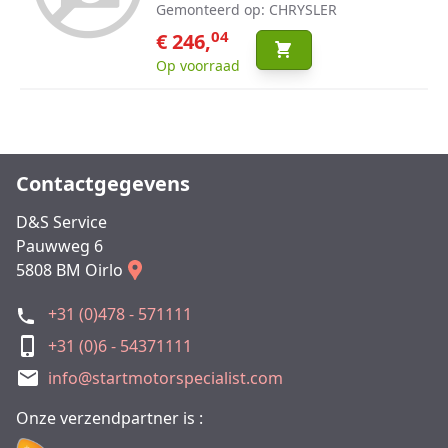
Gemonteerd op: CHRYSLER
04
€ 246,
Op voorraad
Contactgegevens
D&S Service
Pauwweg 6
5808 BM Oirlo
+31 (0)478 - 571111
+31 (0)6 - 54371111
info@startmotorspecialist.com
Onze verzendpartner is :