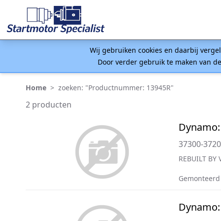
Wij gebruiken cookies en daarbij verge
Door verder gebruik te maken van de
Home
>
zoeken: "Productnummer: 13945R"
2 producten
Dynamo: 
37300-372
REBUILT BY 
Gemonteerd 
Dynamo: