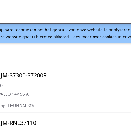
lijkbare technieken om het gebruik van onze website te analysere
ze website gaat u hiermee akkoord. Lees meer over cookies in on
JM-37300-37200R
00
VALEO 14V 95 A
op: HYUNDAI KIA
 JM-RNL37110