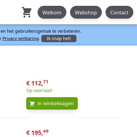
Welkom
Webshop
Contact
n en het gebruikersgemak te verbeteren.
ze
Privacy verklaring
.
Ik snap het!
71
€ 112,
Op voorraad
in winkelwagen
49
€ 195,