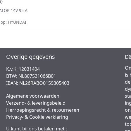
10
ATOR 14V 95 A
 op: HYUNDAI
Overige gegevens
D&
Om
K.v.K: 12031404
is
BTW: NL807531066B01
de
IBAN: NL26RABO0159305403
dy
Algemene voorwaarden
st
Verzend- & leveringsbeleid
in
Herroepingsrecht & retourneren
on
Privacy- & Cookie verklaring
we
to
U kunt bij ons betalen met :