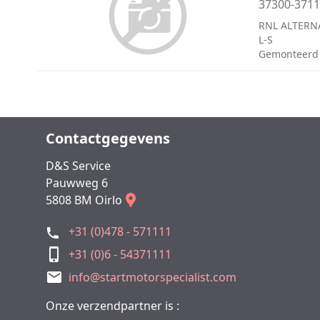
37300-371
RNL ALTERN
L-S
Gemonteerd
Contactgegevens
D&S Service
Pauwweg 6
5808 BM Oirlo
+31 (0)478 - 571111
+31 (0)6 - 54371111
info@startmotorspecialist.com
Onze verzendpartner is :