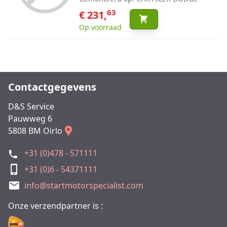
63
€ 231,
Op voorraad
Contactgegevens
D&S Service
Pauwweg 6
5808 BM Oirlo
+31 (0)478 - 571111
+31 (0)6 - 54371111
info@startmotorspecialist.com
Onze verzendpartner is :