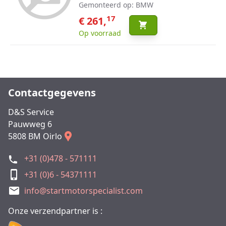
Gemonteerd op: BMW
17
€ 261,
Op voorraad
Contactgegevens
D&S Service
Pauwweg 6
5808 BM Oirlo
+31 (0)478 - 571111
+31 (0)6 - 54371111
info@startmotorspecialist.com
Onze verzendpartner is :