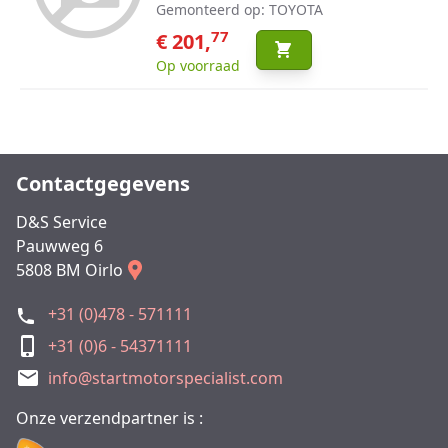
Gemonteerd op: TOYOTA
77
€ 201,
Op voorraad
Contactgegevens
D&S Service
Pauwweg 6
5808 BM Oirlo
+31 (0)478 - 571111
+31 (0)6 - 54371111
info@startmotorspecialist.com
Onze verzendpartner is :