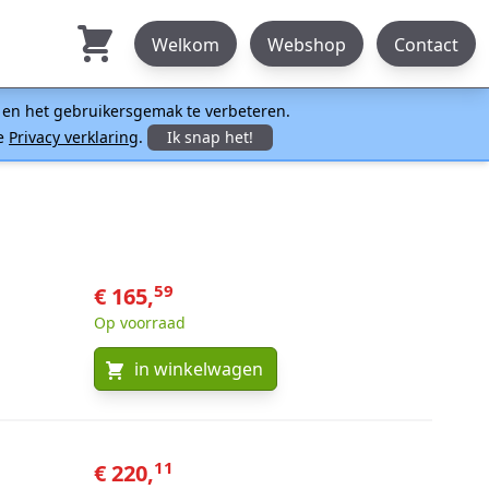
Welkom
Webshop
Contact
n en het gebruikersgemak te verbeteren.
ze
Privacy verklaring
.
Ik snap het!
59
€ 165,
Op voorraad
in winkelwagen
11
€ 220,