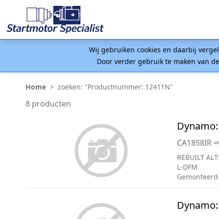
Wij gebruiken cookies en daarbij verge
Door verder gebruik te maken van de
Home
>
zoeken: "Productnummer: 12411N"
8 producten
Dynamo:
CA1858IR 
REBUILT ALT
L-DFM
Gemonteerd 
Dynamo: