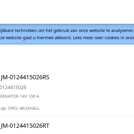
lijkbare technieken om het gebruik van onze website te analysere
ze website gaat u hiermee akkoord. Lees meer over cookies in on
 JM-0124415026RS
=0124415026
ERNATOR 14V 100 A
op: OPEL VAUXHALL
 JM-0124415026RT