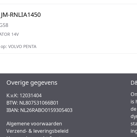
 JM-RNLIA1450
MG58
ATOR 14V
 op: VOLVO PENTA
Overige gegevens
D&
Om
K.v.K: 12031404
is
BTW: NL807531066B01
de
IBAN: NL26RABO0159305403
dy
Algemene voorwaarden
st
Verzend- & leveringsbeleid
in