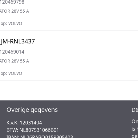
0120469798
ATOR 28V 55 A
 op: VOLVO
 JM-RNL3437
0120469014
ATOR 28V 55 A
 op: VOLVO
Overige gegevens
D&
Om
K.v.K: 12031404
is
BTW: NL807531066B01
de
IBAN: NL26RABO0159305403