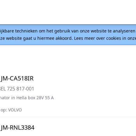
lijkbare technieken om het gebruik van onze website te analysere
ze website gaat u hiermee akkoord. Lees meer over cookies in on
 JM-CA518IR
8EL 725 817-001
nator in Hella box 28V 55 A
 op: VOLVO
 JM-RNL3384