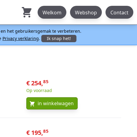
Welkom
Webshop
Contact
n en het gebruikersgemak te verbeteren.
ze
Privacy verklaring
.
Ik snap het!
85
€ 254,
Op voorraad
in winkelwagen
85
€ 195,