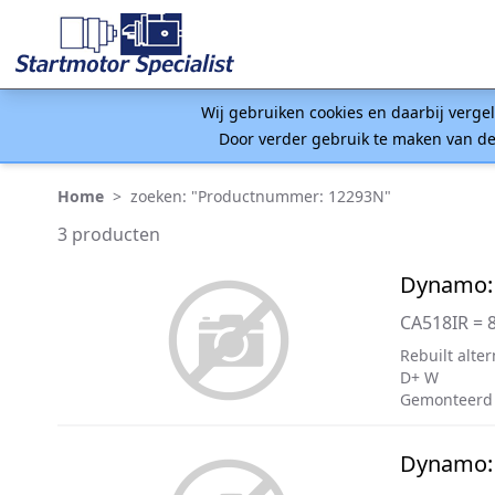
Wij gebruiken cookies en daarbij verge
Door verder gebruik te maken van de
Home
>
zoeken: "Productnummer: 12293N"
3 producten
Dynamo:
CA518IR = 
Rebuilt alter
D+ W
Gemonteerd
Dynamo: