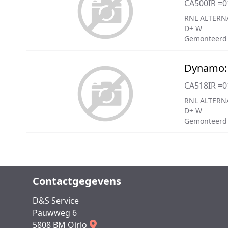
CA500IR =
RNL ALTERN
D+ W
Gemonteerd
Dynamo:
CA518IR =
RNL ALTERN
D+ W
Gemonteerd
Contactgegevens
D&S Service
Pauwweg 6
5808 BM Oirlo