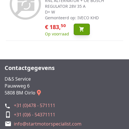
RNL ALTERNATOR + OE BOSCH
REGULATOR 28V 35 A
D+ W
Gemonteerd op: IVECO KHD
50
€ 183,
Op voorraad
Contactgegevens
D&S Service
Pauwweg 6
5808 BM Oirlo
+31 (0)478 - 571111
+31 (0)6 - 54371111
info@startmotorspecialist.com