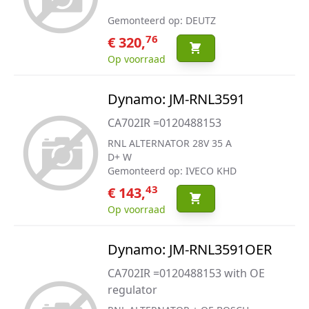
Gemonteerd op: DEUTZ
76
€ 320,
Op voorraad
Dynamo: JM-RNL3591
CA702IR =0120488153
RNL ALTERNATOR 28V 35 A
D+ W
Gemonteerd op: IVECO KHD
43
€ 143,
Op voorraad
Dynamo: JM-RNL3591OER
CA702IR =0120488153 with OE
regulator