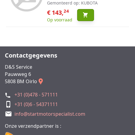
Gemonteerd op: KUBOTA
24
€ 143,
Op voorraad
Contactgegevens
D&S Service
Pauwweg 6
5808 BM Oirlo
+31 (0)478 - 571111
+31 (0)6 - 54371111
info@startmotorspecialist.com
Onze verzendpartner is :