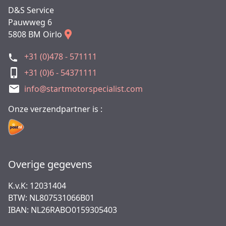
D&S Service
Pauwweg 6
5808 BM Oirlo
+31 (0)478 - 571111
+31 (0)6 - 54371111
info@startmotorspecialist.com
Onze verzendpartner is :
Overige gegevens
K.v.K: 12031404
BTW: NL807531066B01
IBAN: NL26RABO0159305403