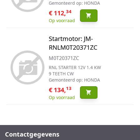
Gemonteerd op: HONDA
34
€ 112,
Op voorraad
Startmotor: JM-
RNLM0T20371ZC
M0T20371ZC
RNL STARTER 12V 1.4 KW
9 TEETH CW
Gemonteerd op: HONDA
13
€ 134,
Op voorraad
Contactgegevens