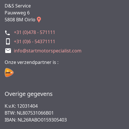
D&S Service
Pauwweg 6
5808 BM Oirlo
+31 (0)478 - 571111
+31 (0)6 - 54371111
info@startmotorspecialist.com
Onze verzendpartner is :
Overige gegevens
K.v.K: 12031404
BTW: NL807531066B01
IBAN: NL26RABO0159305403