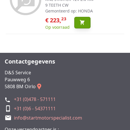
9 TEETH CW
Gemonteerd op: HONDA
23
€ 223,
Op voorraad
Contactgegevens
D&S Service
Pauwweg 6
5808 BM Oirlo
+31 (0)478 - 571111
+31 (0)6 - 54371111
info@startmotorspecialist.com
Onze verzendpartner is :