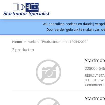
Wij gebruiken cookies en daarbij verge
Door verder gebruik te maken van de
Home
>
zoeken: "Productnummer: 120542092"
2 producten
Startmot
228000-64
REBUILT STA
9 TEETH CW
Gemonteerd
Startmot