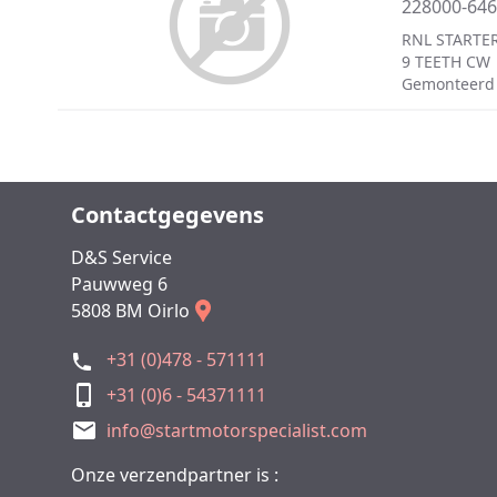
228000-64
RNL STARTER
9 TEETH CW
Gemonteerd
Contactgegevens
D&S Service
Pauwweg 6
5808 BM Oirlo
+31 (0)478 - 571111
+31 (0)6 - 54371111
info@startmotorspecialist.com
Onze verzendpartner is :