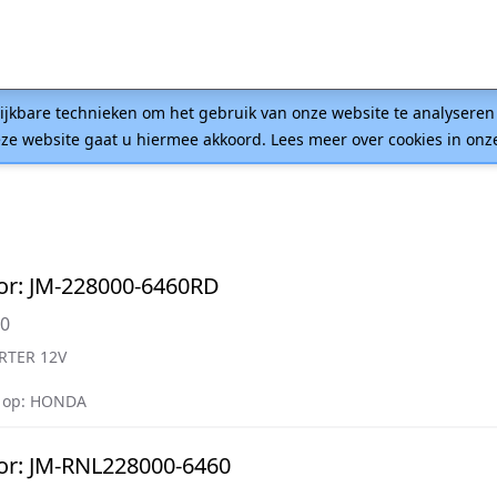
lijkbare technieken om het gebruik van onze website te analysere
ze website gaat u hiermee akkoord. Lees meer over cookies in on
or: JM-228000-6460RD
60
RTER 12V
 op: HONDA
or: JM-RNL228000-6460