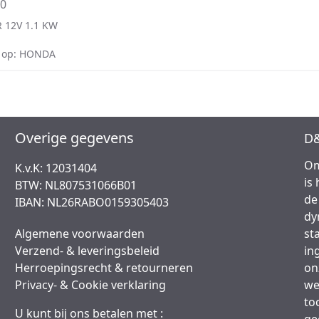
60
 12V 1.1 KW
 op: HONDA
Overige gegevens
D&
Om
K.v.K: 12031404
is
BTW: NL807531066B01
de
IBAN: NL26RABO0159305403
dy
Algemene voorwaarden
st
Verzend- & leveringsbeleid
in
Herroepingsrecht & retourneren
on
Privacy- & Cookie verklaring
we
to
U kunt bij ons betalen met :