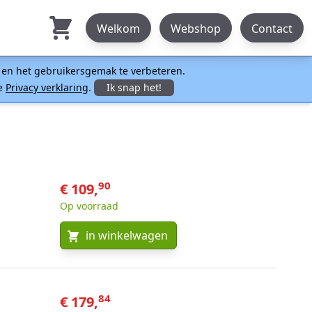
Welkom
Webshop
Contact
n en het gebruikersgemak te verbeteren.
ze
Privacy verklaring
.
Ik snap het!
90
€ 109,
Op voorraad
in winkelwagen
84
€ 179,