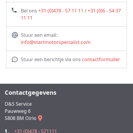
Bel ons
+31 (0)478 - 57 11 11
/
+31 (0)6 - 54 37
11 11
Stuur een email:
info@startmotorspecialist.com
Stuur een berichtje via ons
contactformulier
Contactgegevens
D&S Service
Pauwweg 6
5808 BM Oirlo
+31 (0)478 - 571111