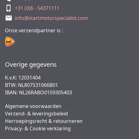
+31 (0)6 - 54371111
info@startmotorspecialist.com
Onze verzendpartner is :
Overige gegevens
K.v.K: 12031404
BTW: NL807531066B01
IBAN: NL26RABO0159305403
Algemene voorwaarden
Verzend- & leveringsbeleid
Herroepingsrecht & retourneren
Privacy- & Cookie verklaring