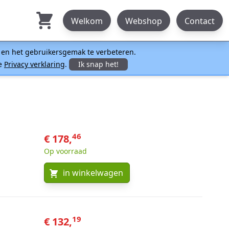
Welkom
Webshop
Contact
n en het gebruikersgemak te verbeteren.
ze
Privacy verklaring
.
Ik snap het!
46
€ 178,
Op voorraad
in winkelwagen
19
€ 132,