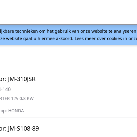
lijkbare technieken om het gebruik van onze website te analysere
ze website gaat u hiermee akkoord. Lees meer over cookies in on
or: JM-310JSR
4-140
RTER 12V 0.8 KW
 op: HONDA
or: JM-S108-89