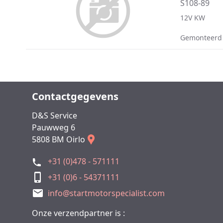
S108-89
12V KW
Gemonteerd
Contactgegevens
D&S Service
Pauwweg 6
5808 BM Oirlo
+31 (0)478 - 571111
+31 (0)6 - 54371111
info@startmotorspecialist.com
Onze verzendpartner is :