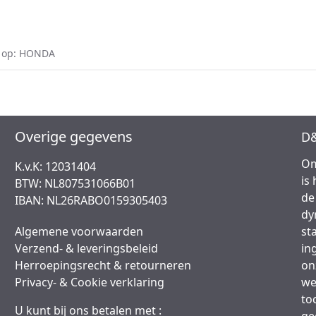
 op: HONDA
Overige gegevens
D&
Om
K.v.K: 12031404
is
BTW: NL807531066B01
de
IBAN: NL26RABO0159305403
dy
Algemene voorwaarden
st
Verzend- & leveringsbeleid
in
Herroepingsrecht & retourneren
on
Privacy- & Cookie verklaring
we
to
U kunt bij ons betalen met :