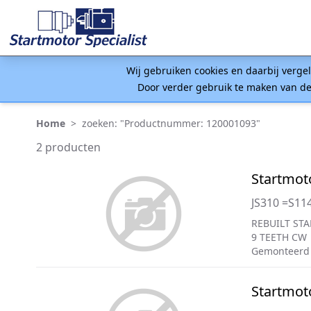
Wij gebruiken cookies en daarbij verge
Door verder gebruik te maken van de
Home
>
zoeken: "Productnummer: 120001093"
2 producten
Startmot
JS310 =S11
REBUILT STA
9 TEETH CW
Gemonteerd
Startmot