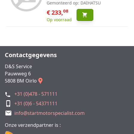
Gemonteerd op: DAIHATSU
08
€ 233,
Op voorraad
Contactgegevens
D&S Service
Pauwweg 6
5808 BM Oirlo
+31 (0)478 - 571111
+31 (0)6 - 54371111
info@startmotorspecialist.com
Onze verzendpartner is :