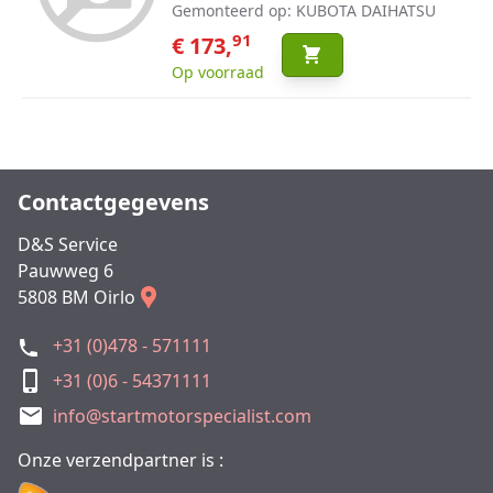
Gemonteerd op: KUBOTA DAIHATSU
91
€ 173,
Op voorraad
Contactgegevens
D&S Service
Pauwweg 6
5808 BM Oirlo
+31 (0)478 - 571111
+31 (0)6 - 54371111
info@startmotorspecialist.com
Onze verzendpartner is :