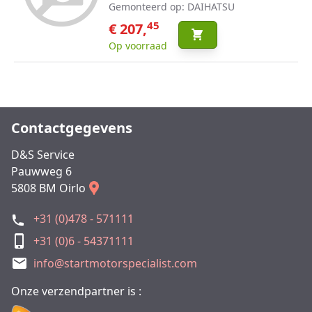
Gemonteerd op: DAIHATSU
45
€ 207,
Op voorraad
Contactgegevens
D&S Service
Pauwweg 6
5808 BM Oirlo
+31 (0)478 - 571111
+31 (0)6 - 54371111
info@startmotorspecialist.com
Onze verzendpartner is :