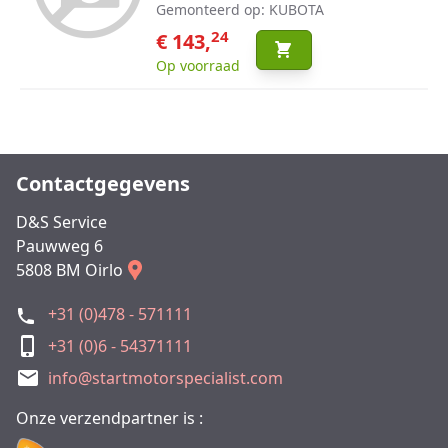
Gemonteerd op: KUBOTA
24
€ 143,
Op voorraad
Contactgegevens
D&S Service
Pauwweg 6
5808 BM Oirlo
+31 (0)478 - 571111
+31 (0)6 - 54371111
info@startmotorspecialist.com
Onze verzendpartner is :