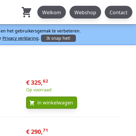
Welkom
Webshop
Contact
n en het gebruikersgemak te verbeteren.
ze
Privacy verklaring
.
Ik snap het!
62
€ 325,
Op voorraad
in winkelwagen
71
€ 290,