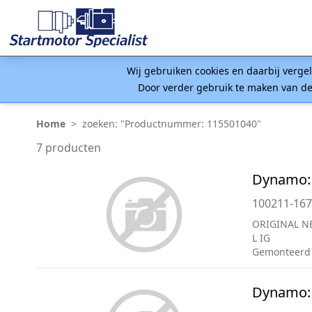
Wij gebruiken cookies en daarbij verge
Door verder gebruik te maken van de
Home
>
zoeken: "Productnummer: 115501040"
7 producten
Dynamo:
100211-16
ORIGINAL N
L IG
Gemonteerd
Dynamo: