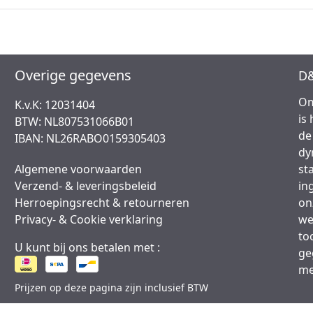
Overige gegevens
D&
Om
K.v.K: 12031404
is
BTW: NL807531066B01
de
IBAN: NL26RABO0159305403
dy
Algemene voorwaarden
st
Verzend- & leveringsbeleid
in
Herroepingsrecht & retourneren
on
Privacy- & Cookie verklaring
we
to
U kunt bij ons betalen met :
ge
me
Prijzen op deze pagina zijn inclusief BTW