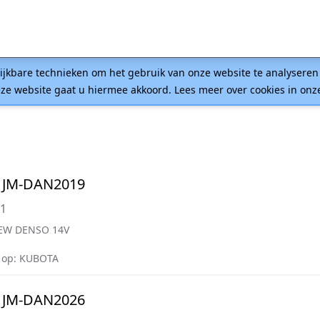
lijkbare technieken om het gebruik van onze website te analysere
ze website gaat u hiermee akkoord. Lees meer over cookies in on
 JM-DAN2019
71
EW DENSO 14V
 op: KUBOTA
 JM-DAN2026