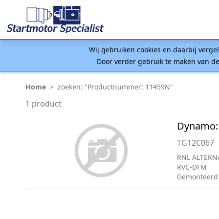
Wij gebruiken cookies en daarbij verge
Door verder gebruik te maken van de
Home
>
zoeken: "Productnummer: 11459N"
1 product
Dynamo:
TG12C067
RNL ALTERN
RVC-DFM
Gemonteerd