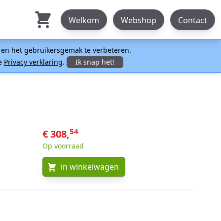
Welkom
Webshop
Contact
n en het gebruikersgemak te verbeteren.
ze
Privacy verklaring
.
Ik snap het!
54
€ 308,
Op voorraad
in winkelwagen