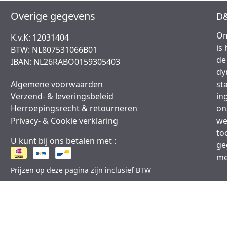
Overige gegevens
D&
Om
K.v.K: 12031404
is
BTW: NL807531066B01
de
IBAN: NL26RABO0159305403
dy
Algemene voorwaarden
st
Verzend- & leveringsbeleid
in
Herroepingsrecht & retourneren
on
Privacy- & Cookie verklaring
we
to
U kunt bij ons betalen met :
ge
me
Prijzen op deze pagina zijn inclusief BTW