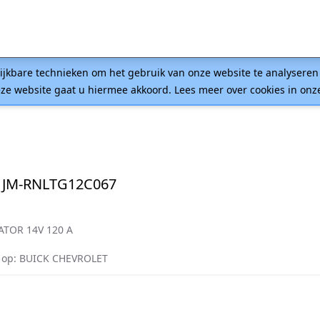
lijkbare technieken om het gebruik van onze website te analysere
ze website gaat u hiermee akkoord. Lees meer over cookies in on
 JM-RNLTG12C067
ATOR 14V 120 A
 op: BUICK CHEVROLET